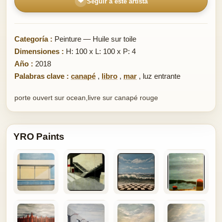
❤
Seguir a este artista
Categoría :
Peinture — Huile sur toile
Dimensiones :
H: 100 x L: 100 x P: 4
Año :
2018
Palabras clave :
canapé
,
libro
,
mar
,
luz entrante
porte ouvert sur ocean,livre sur canapé rouge
YRO Paints