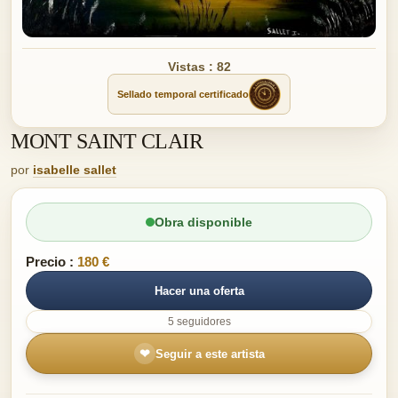
Vistas : 82
Sellado temporal certificado
MONT SAINT CLAIR
por
isabelle sallet
Obra disponible
Precio :
180 €
Hacer una oferta
5 seguidores
❤
Seguir a este artista