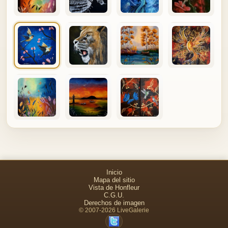
Inicio
Mapa del sitio
Vista de Honfleur
C.G.U.
Derechos de imagen
© 2007-2026 LiveGalerie