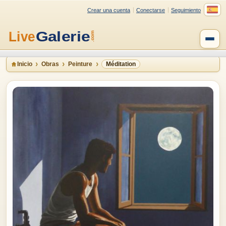
Crear una cuenta
Conectarse
Seguimiento
Inicio
Obras
Peinture
Méditation