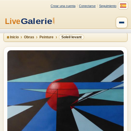
Crear una cuenta
Conectarse
Seguimiento
Inicio
Obras
Peinture
Soleil levant