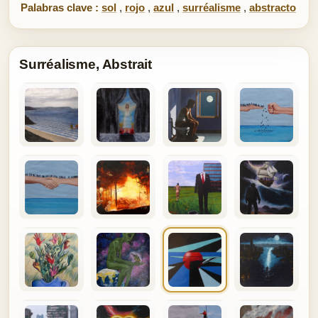
Palabras clave :
sol
,
rojo
,
azul
,
surréalisme
,
abstracto
Surréalisme, Abstrait