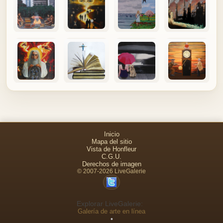
Inicio
Mapa del sitio
Vista de Honfleur
C.G.U.
Derechos de imagen
© 2007-2026 LiveGalerie
Explorar LiveGalerie:
Galería de arte en línea
•