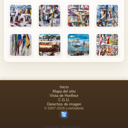
Inicio
Mapa del sitio
Vista de Honfleur
C.G.U.
Derechos de imagen
© 2007-2026 LiveGalerie
Explorar LiveGalerie: