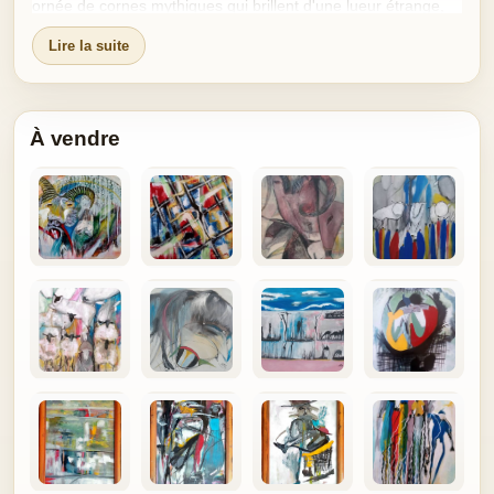
ornée de cornes mythiques qui brillent d'une lueur étrange,
captant la puissance des ancêtres. Les émissaires venus
Lire la suite
d'outre-mer, avec leurs cartes déployées et leurs stylos prêts
à découper la terre comme des cadeaux, s'agitaient
vainement.
À vendre
« Non » rugissait une voix qui ne venait de nulle part, et de
partout à la fois.
Les envahisseurs tremblaient. Le roi était là, invisible à leurs
yeux de chair, mais présent dans l'esprit de ses guerriers et
dans la terre même. Il était intouchable, protégé par les
charmes mystiques de ses ancêtres. Son trône restait vide
pour les étrangers, mais saturé de puissance pour son
peuple. C’était la résistance africaine : inattaquable, mystique
et éternelle.