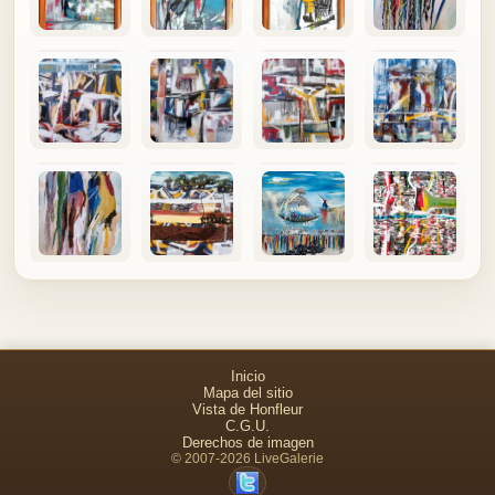
Inicio
Mapa del sitio
Vista de Honfleur
C.G.U.
Derechos de imagen
© 2007-2026 LiveGalerie