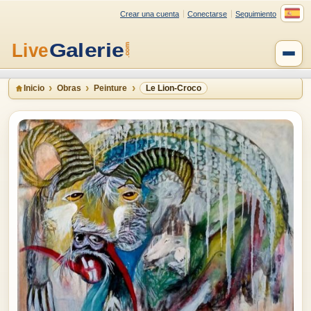
Crear una cuenta
Conectarse
Seguimiento
Inicio
Obras
Peinture
Le Lion-Croco