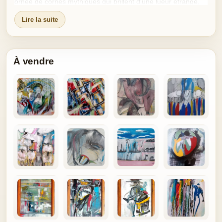
ornée de cornes mythiques qui brillent d'une lueur étrange,
captant la puissance des ancêtres. Les émissaires venus
Lire la suite
d'outre-mer, avec leurs cartes déployées et leurs stylos prêts
à découper la terre comme des cadeaux, s'agitaient
vainement.
À vendre
« Non » rugissait une voix qui ne venait de nulle part, et de
partout à la fois.
Les envahisseurs tremblaient. Le roi était là, invisible à leurs
yeux de chair, mais présent dans l'esprit de ses guerriers et
dans la terre même. Il était intouchable, protégé par les
charmes mystiques de ses ancêtres. Son trône restait vide
pour les étrangers, mais saturé de puissance pour son
peuple. C’était la résistance africaine : inattaquable, mystique
et éternelle.