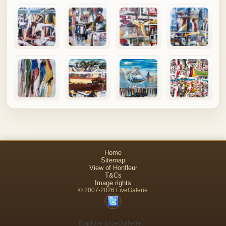
Home
Sitemap
View of Honfleur
T&Cs
Image rights
© 2007-2026 LiveGalerie
Explore LiveGalerie: