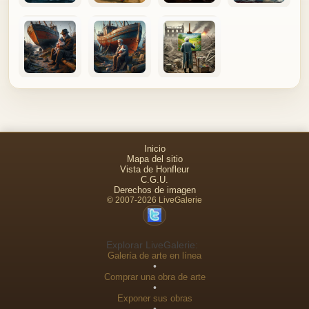
Inicio
Mapa del sitio
Vista de Honfleur
C.G.U.
Derechos de imagen
© 2007-2026 LiveGalerie
Explorar LiveGalerie:
Galería de arte en línea
•
Comprar una obra de arte
•
Exponer sus obras