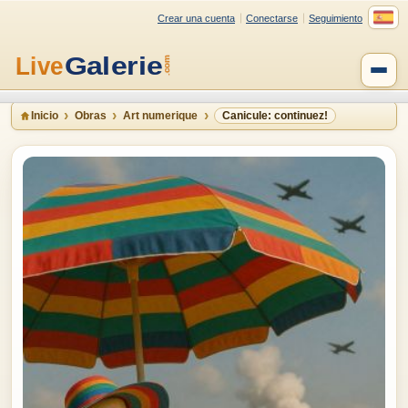
Crear una cuenta
Conectarse
Seguimiento
Inicio
Obras
Art numerique
Canicule: continuez!