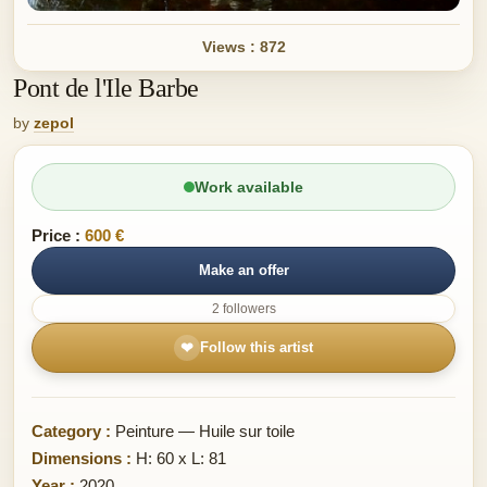
Views : 872
Pont de l'Ile Barbe
by
zepol
Work available
Price :
600 €
Make an offer
2 followers
❤
Follow this artist
Category :
Peinture — Huile sur toile
Dimensions :
H: 60 x L: 81
Year :
2020