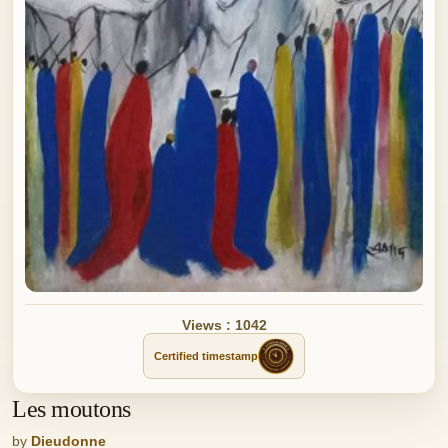
Views : 1042
Certified timestamp
Les moutons
by
Dieudonne