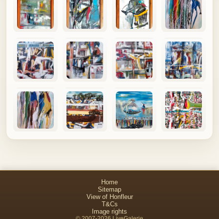
Home
Sitemap
View of Honfleur
T&Cs
Image rights
© 2007-2026 LiveGalerie