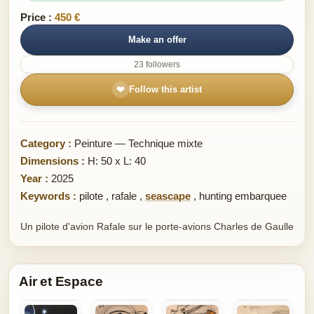
Price :
450 €
Make an offer
23 followers
❤
Follow this artist
Category :
Peinture — Technique mixte
Dimensions :
H: 50 x L: 40
Year :
2025
Keywords :
pilote
,
rafale
,
seascape
,
hunting embarquee
Un pilote d'avion Rafale sur le porte-avions Charles de Gaulle
Air et Espace