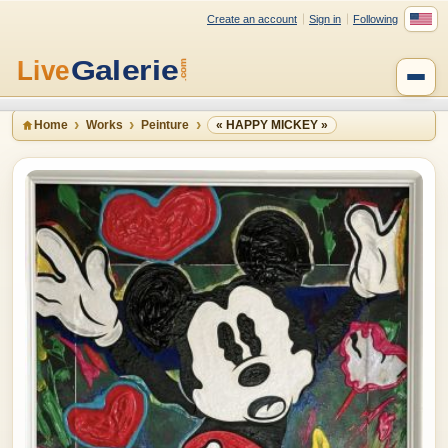
Create an account
Sign in
Following
Home
Works
Peinture
« HAPPY MICKEY »