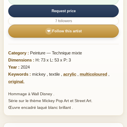
Request price
7 followers
❤
Follow this artist
Category :
Peinture — Technique mixte
Dimensions :
H: 73 x L: 53 x P: 3
Year :
2024
Keywords :
mickey
,
textile
,
acrylic
,
multicoloured
,
original.
Hommage à Wall Disney .
Série sur le thème Mickey Pop Art et Street Art.
Œuvre encadré laqué blanc brillant .