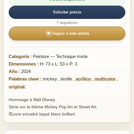
Solicitar precio
7 seguidores
❤
Seguir a este artista
Categoría :
Peinture — Technique mixte
Dimensiones :
H: 73 x L: 53 x P: 3
Año :
2024
Palabras clave :
mickey
,
textile
,
acrílico
,
multicolor
,
original.
Hommage à Wall Disney .
Série sur le thème Mickey Pop Art et Street Art.
Œuvre encadré laqué blanc brillant .