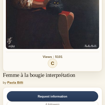
Views : 5101
C
Femme à la bougie interprétation
by
Paola Billi
Request information
6 followers