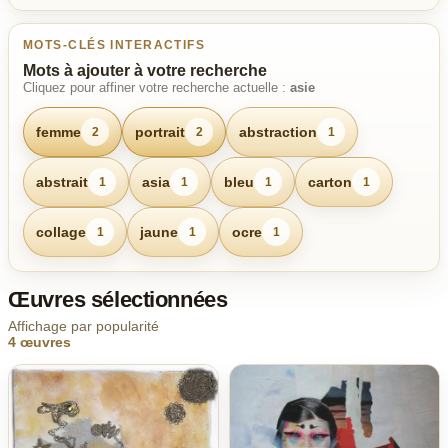
MOTS-CLÉS INTERACTIFS
Mots à ajouter à votre recherche
Cliquez pour affiner votre recherche actuelle :
asie
femme
portrait
abstraction
2
2
1
abstrait
asia
bleu
carton
1
1
1
1
collage
jaune
ocre
1
1
1
Œuvres sélectionnées
Affichage par popularité
4 œuvres