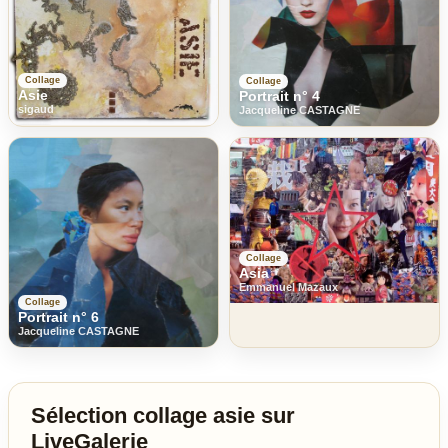
Collage
Collage
Asie
Portrait n° 4
sigaud
Jacqueline CASTAGNE
Collage
Asia
Emmanuel Mazaux
Collage
Portrait n° 6
Jacqueline CASTAGNE
Sélection collage asie sur
LiveGalerie