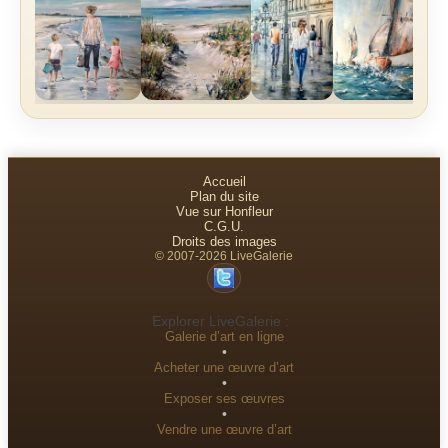
Accueil
Plan du site
Vue sur Honfleur
C.G.U.
Droits des images
© 2007-2026 LiveGalerie
Explorer LiveGalerie :
Galerie d’art en ligne
•
Acheter une œuvre d’art
•
Exposer ses œuvres
•
Vendre une œuvre d’art