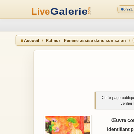
5 921
Accueil
Patmor - Femme assise dans son salon
Cette page publiqu
vérifie
Œuvre co
Identifiant 