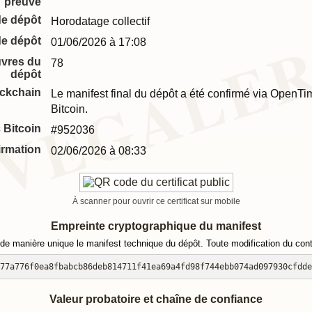
preuve
de dépôt
Horodatage collectif
de dépôt
01/06/2026 à 17:08
vres du
78
dépôt
ockchain
Le manifest final du dépôt a été confirmé via OpenT
Bitcoin.
 Bitcoin
#952036
irmation
02/06/2026 à 08:33
À scanner pour ouvrir ce certificat sur mobile
Empreinte cryptographique du manifest
de manière unique le manifest technique du dépôt. Toute modification du conte
77a776f0ea8fbabcb86deb814711f41ea69a4fd98f744ebb074ad097930cfdde
Valeur probatoire et chaîne de confiance