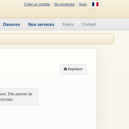
Créer un compte
Se connecter
Suivi
Oeuvres
Nos services
Expos
Contact
🖨 Imprimer
vre. Elle permet de
ockchain.