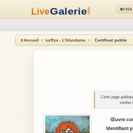
3 014
Accueil
soffya - L'Irlandaise
Certificat public
Cette page publiqu
vérifie
Œuvre co
Identifiant 