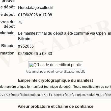
preuve
de dépôt
Horodatage collectif
de dépôt
01/06/2026 à 17:08
vres du
78
dépôt
ockchain
Le manifest final du dépôt a été confirmé via OpenT
Bitcoin.
 Bitcoin
#952036
irmation
02/06/2026 à 08:33
À scanner pour ouvrir ce certificat sur mobile
Empreinte cryptographique du manifest
de manière unique le manifest technique du dépôt. Toute modification du conte
77a776f0ea8fbabcb86deb814711f41ea69a4fd98f744ebb074ad097930cfdde
Valeur probatoire et chaîne de confiance