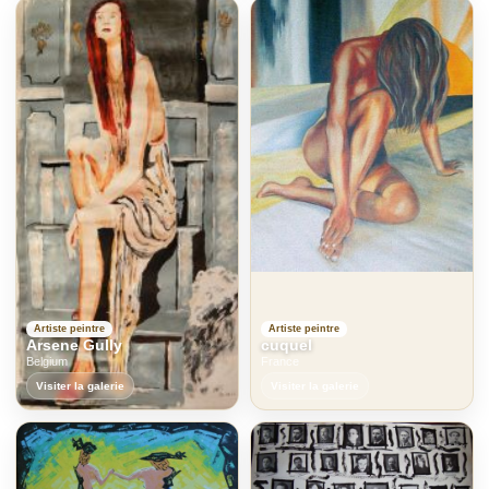
Artiste peintre
Artiste peintre
Arsene Gully
cuquel
Belgium
France
Visiter la galerie
Visiter la galerie