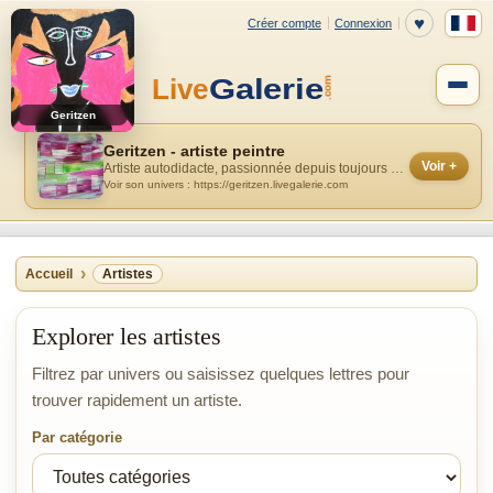
Geritzen
Geritzen - artiste peintre
Voir +
Artiste autodidacte, passionnée depuis toujours par l'abstraction et la phil...
Voir son univers : https://geritzen.livegalerie.com
Accueil
Artistes
Explorer les artistes
Filtrez par univers ou saisissez quelques lettres pour
trouver rapidement un artiste.
Par catégorie