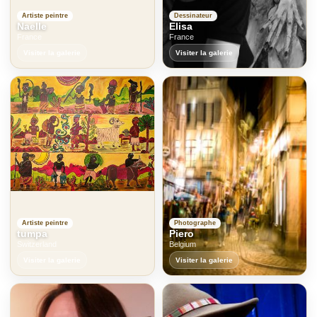
Artiste peintre
Dessinateur
Naelle
Elisa
France
France
Visiter la galerie
Visiter la galerie
Artiste peintre
Photographe
tumpa
Piero
Switzerland
Belgium
Visiter la galerie
Visiter la galerie