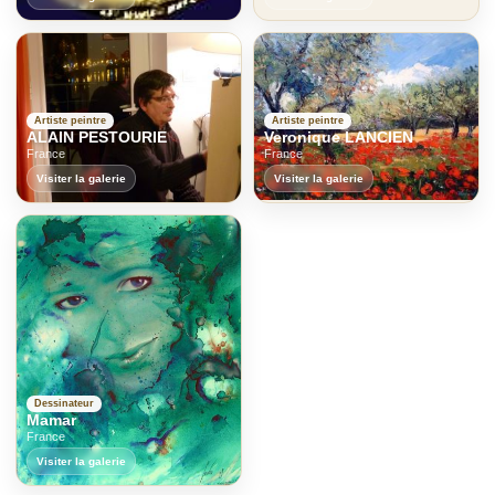
Artiste peintre
Artiste peintre
ALAIN PESTOURIE
Veronique LANCIEN
France
France
Visiter la galerie
Visiter la galerie
Dessinateur
Mamar
France
Visiter la galerie