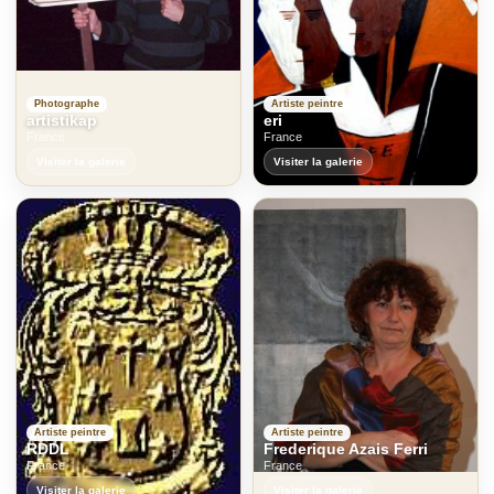
Photographe
Artiste peintre
artistikap
eri
France
France
Visiter la galerie
Visiter la galerie
Artiste peintre
Artiste peintre
RDDL
Frederique Azais Ferri
France
France
Visiter la galerie
Visiter la galerie