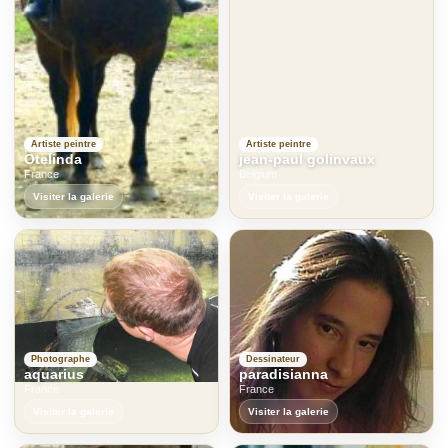
Artiste peintre
Artiste peintre
Otelinda
jean-paul golinvaux
France
Belgium
Visiter la galerie
Visiter la galerie
Photographe
Dessinateur
aquarius
paradisianna
France
France
Visiter la galerie
Visiter la galerie