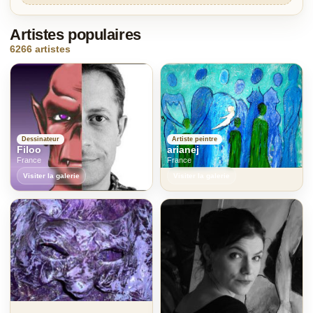
Artistes populaires
6266 artistes
Dessinateur
Artiste peintre
Filoo
arianej
France
France
Visiter la galerie
Visiter la galerie