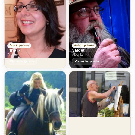
Artiste peintre
Artiste peintre
Irina R
Valdet
France
Albania
Visiter la galerie
Visiter la galerie