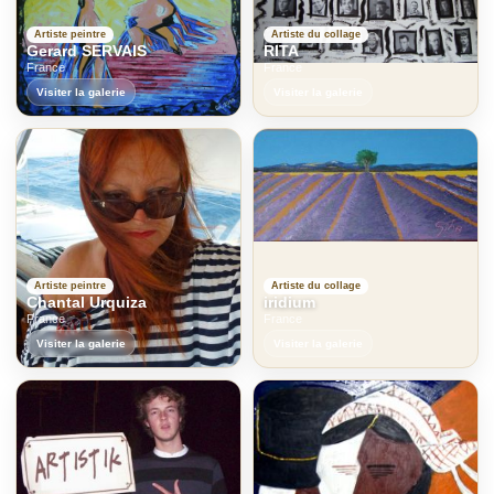
Artiste peintre
Artiste du collage
Gerard SERVAIS
RITA
France
France
Visiter la galerie
Visiter la galerie
Artiste peintre
Artiste du collage
Chantal Urquiza
iridium
France
France
Visiter la galerie
Visiter la galerie