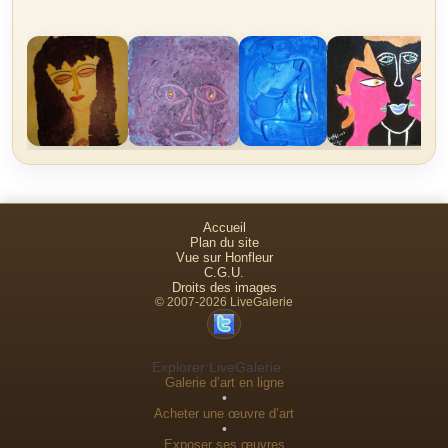
Accueil
Plan du site
Vue sur Honfleur
C.G.U.
Droits des images
© 2007-2026 LiveGalerie
Explorer LiveGalerie :
Galerie d’art en ligne
•
Acheter une œuvre d’art
•
Exposer ses œuvres