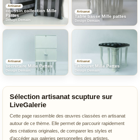
Artisanat
coussin collection Mille
Artisanat
Pattes
Table basse Mille pattes
Design Demain
Design Demain
Artisanat
Artisanat
secrétaire Mille Pattes
Tabouret Mille Pattes
Design Demain
Design Demain
Sélection artisanat scupture sur
LiveGalerie
Cette page rassemble des œuvres classées en artisanat
autour de ce thème. Elle permet de parcourir rapidement
des créations originales, de comparer les styles et
d’accéder aux galeries personnelles des artistes.