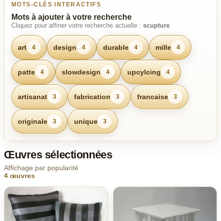
MOTS-CLÉS INTERACTIFS
Mots à ajouter à votre recherche
Cliquez pour affiner votre recherche actuelle :
scupture
art
design
durable
mille
4
4
4
4
patte
slowdesign
upcylcing
4
4
4
artisanat
fabrication
francaise
3
3
3
originale
unique
3
3
Œuvres sélectionnées
Affichage par popularité
4 œuvres