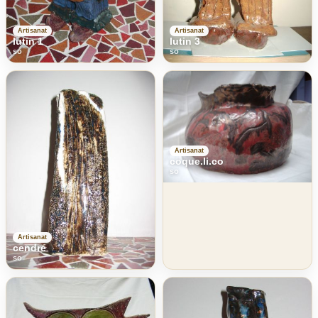
Artisanat
Artisanat
lutin 1
lutin 3
so
so
Artisanat
coque.li.co
so
Artisanat
cendre
so