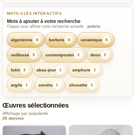
MOTS-CLÉS INTERACTIFS
Mots à ajouter à votre recherche
Cliquez pour affiner votre recherche actuelle :
poterie
algerienne
berbere
ceramique
4
4
4
veilleuse
contemporain
deco
3
2
2
lutin
abas-jour
amphore
2
1
1
argile
cendre
chouette
1
1
1
Œuvres sélectionnées
Affichage par popularité
20 œuvres