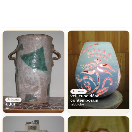
Artisanat
veilleuse déco
contemporain
Artisanat
a ,lur
tebbiche
so