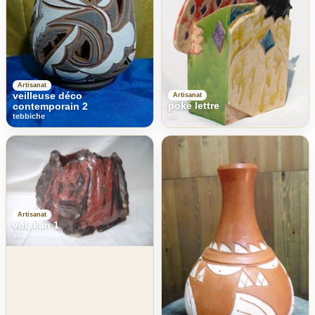
Artisanat
veilleuse déco
Artisanat
poké lettre
contemporain 2
so
tebbiche
Artisanat
vol, kan 1
so