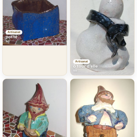
Artisanat
pot'té
so
Artisanat
ô tour d'elle
so