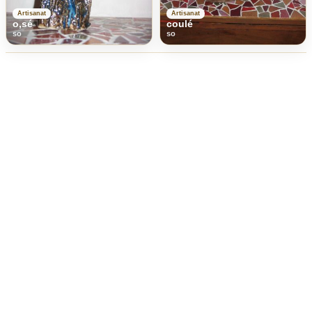
Artisanat
Artisanat
o,sé
coulé
so
so