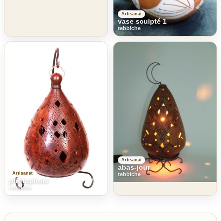
Artisanat
vase sculpté 1
tebbiche
Artisanat
abas-jour
Artisanat
tebbiche
photophore
tebbiche