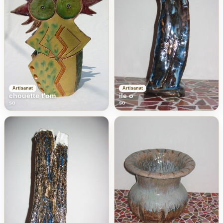
Artisanat
Artisanat
chouette t'om
ile o
so
so