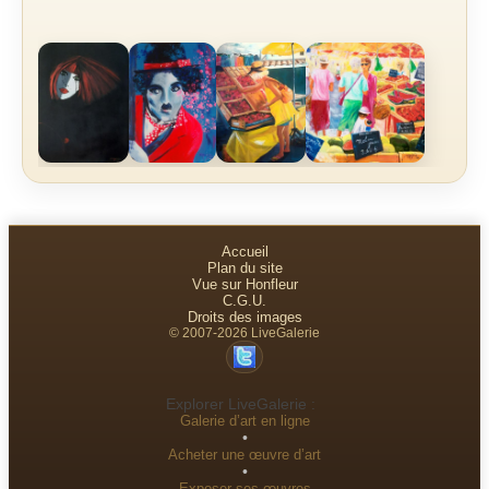
Accueil
Plan du site
Vue sur Honfleur
C.G.U.
Droits des images
© 2007-2026 LiveGalerie
Explorer LiveGalerie :
Galerie d’art en ligne
•
Acheter une œuvre d’art
•
Exposer ses œuvres