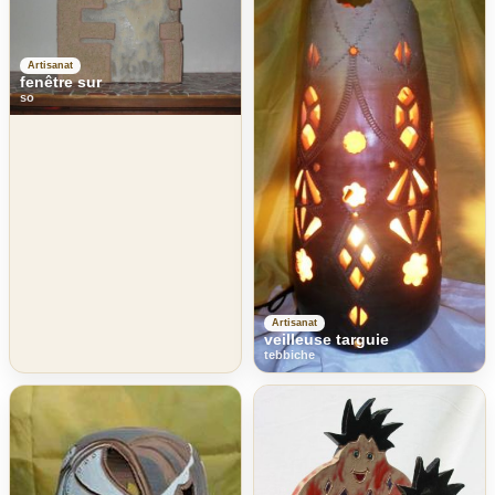
Artisanat
fenêtre sur
so
Artisanat
veilleuse targuie
tebbiche