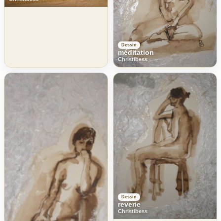
Dessin
méditation
Christibess
Dessin
reverie
Christibess