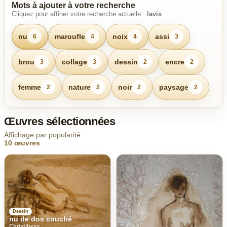
Mots à ajouter à votre recherche
Cliquez pour affiner votre recherche actuelle :
lavis
nu
maroufle
noix
assi
6
4
4
3
brou
collage
dessin
encre
3
3
2
2
femme
nature
noir
paysage
2
2
2
2
Œuvres sélectionnées
Affichage par popularité
10 œuvres
Dessin
nu de dos couché
Christibess