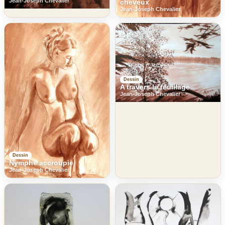
Jean-Joseph Chevalier
cheveux
Jean-Joseph Chevalier
Dessin
A travers le feuillage
Jean-Joseph Chevalier
Dessin
Nymphe accroupie
Jean-Joseph Chevalier