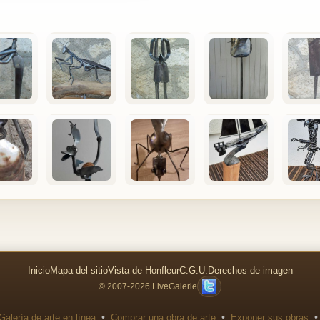
Inicio
Mapa del sitio
Vista de Honfleur
C.G.U.
Derechos de imagen
© 2007-2026 LiveGalerie
•
•
•
Galería de arte en línea
Comprar una obra de arte
Exponer sus obras