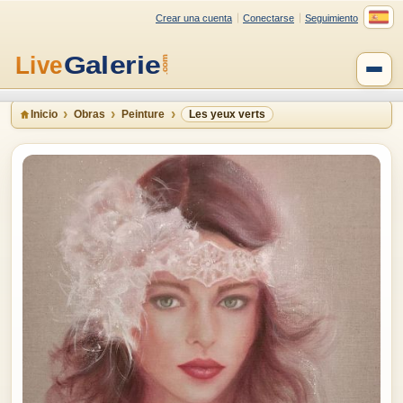
Crear una cuenta
Conectarse
Seguimiento
Inicio
Obras
Peinture
Les yeux verts