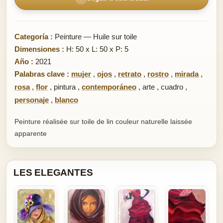
Categoría :
Peinture — Huile sur toile
Dimensiones :
H: 50 x L: 50 x P: 5
Año :
2021
Palabras clave :
mujer
,
ojos
,
retrato
,
rostro
,
mirada
,
rosa
,
flor
,
pintura
,
contemporáneo
,
arte
,
cuadro
,
personaje
,
blanco
Peinture réalisée sur toile de lin couleur naturelle laissée
apparente
LES ELEGANTES