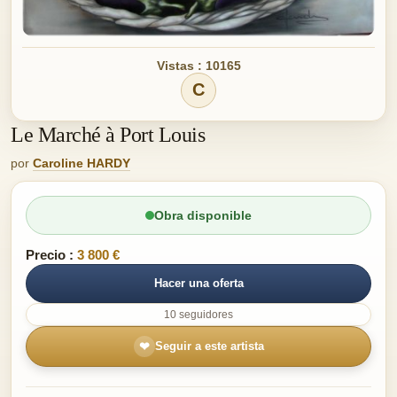
Vistas : 10165
C
Le Marché à Port Louis
por
Caroline HARDY
Obra disponible
Precio :
3 800 €
Hacer una oferta
10 seguidores
❤
Seguir a este artista