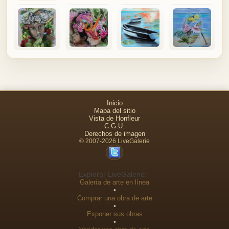
Inicio
Mapa del sitio
Vista de Honfleur
C.G.U.
Derechos de imagen
© 2007-2026 LiveGalerie
Explorar LiveGalerie:
Galería de arte en línea
•
Comprar una obra de arte
•
Exponer sus obras
•