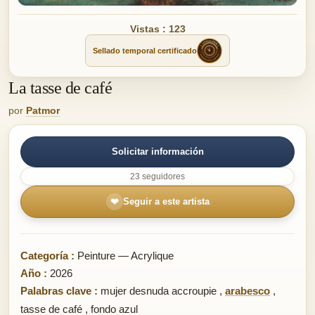
Vistas : 123
Sellado temporal certificado
La tasse de café
por
Patmor
Solicitar información
23 seguidores
❤
Seguir a este artista
Categoría :
Peinture — Acrylique
Año :
2026
Palabras clave :
mujer desnuda accroupie
,
arabesco
,
tasse de café
,
fondo azul