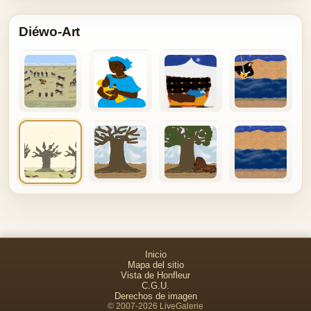
Diéwo-Art
Inicio
Mapa del sitio
Vista de Honfleur
C.G.U.
Derechos de imagen
© 2007-2026 LiveGalerie