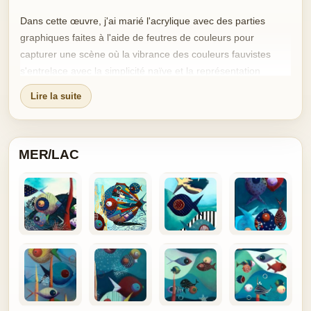
Dans cette œuvre, j'ai marié l'acrylique avec des parties
graphiques faites à l'aide de feutres de couleurs pour
capturer une scène où la vibrance des couleurs fauvistes
s'entrelace avec la simplicité naïve et la représentation
figurative. J'aspire à transporter le spectateur entre rêve et
Lire la suite
réalité, à l'endroit où la nature s'harmonise avec l'humain.
Cette pièce évoque une sérénité enracinée dans le paysage,
un havre de paix pour l'âme à accrocher chez soi.
MER/LAC