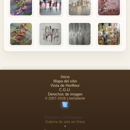
Inicio
Mapa del sitio
Vista de Honfleur
C.G.U.
Derechos de imagen
© 2007-2026 LiveGalerie
Explorar LiveGalerie:
Galería de arte en línea
•