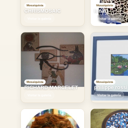
Mosaiquista
Mosaiquista
CHRISMOSAIC
lunart
Visitar la galería
Visitar la galería
Mosaiquista
Mosaiquista
RICHARD MARCELET
philippe rossi
Visitar la galería
Visitar la galería