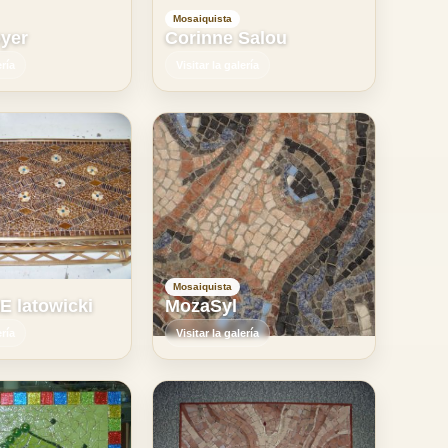
Mosaiquista
oyer
Corinne Salou
ería
Visitar la galería
Mosaiquista
 latowicki
MozaSyl
ería
Visitar la galería