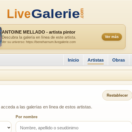
ANTOINE MELLADO - artista pintor
Ver más
Descubra la galería en línea de este artista.
Ver su universo: https://beneharnum.livegalerie.com
Inicio
Artistas
Obras
Restablecer
acceda a las galerías en línea de estos artistas.
Por nombre