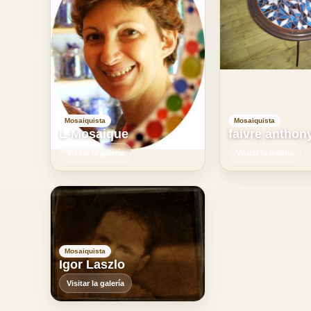
Mosaiquista
Mosaiquista
L-Mosaique
faivre anthon
Visitar la galería
Visitar la galería
Mosaiquista
Igor Laszlo
Visitar la galería