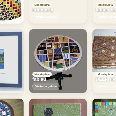
Mosaiquista
Mosaiquista
koomarty
fabien b
Visitar la galería
Visitar la gal
Mosaiquista
Mosaiquista
fablau
DELPHINE
Visitar la galería
Visitar la gal