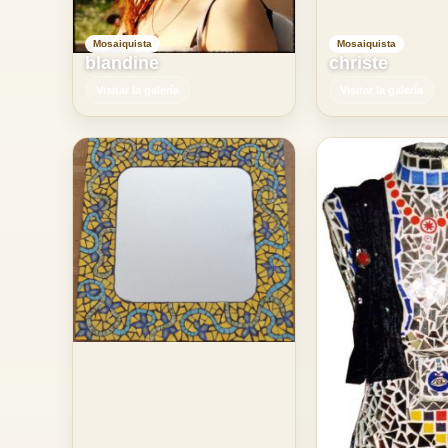
Mosaiquista
Mosaiquista
blandine
christe
Visitar la galería
Visitar la galería