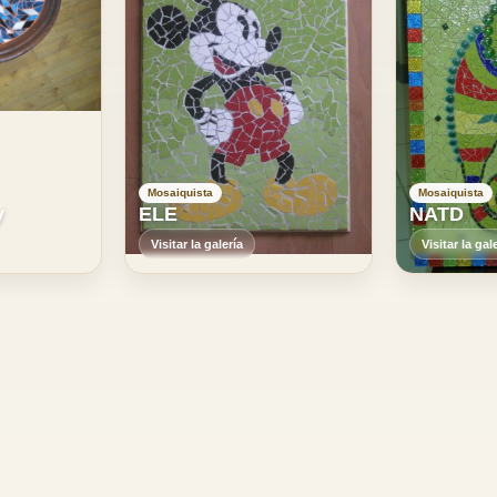
Mosaiquista
Mosaiquista
y
ELE
NATD
Visitar la galería
Visitar la gal