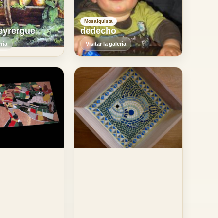
Mosaiquista
leyrergue
dedecho
ería
Visitar la galería