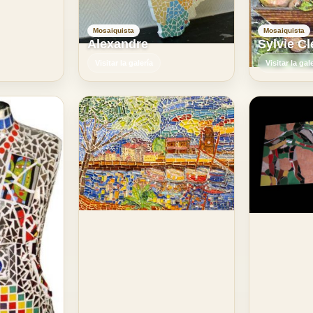
Mosaiquista
Mosaiquista
Alexandre
Sylvie C
Visitar la galería
Visitar la gal