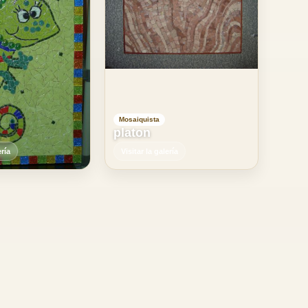
Mosaiquista
platon
ería
Visitar la galería