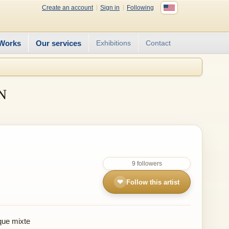
Create an account
Sign in
Following
Works
Our services
Exhibitions
Contact
N
9 followers
❤
Follow this artist
que mixte