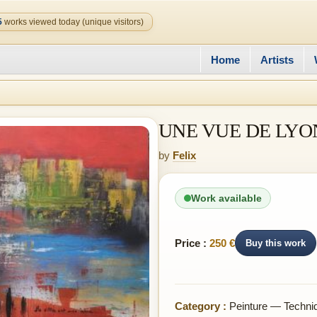
5
works viewed today (unique visitors)
Home
Artists
UNE VUE DE LYO
by
Felix
Work available
Price :
250 €
Buy this work
Category :
Peinture — Techni