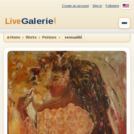
Create an account
Sign in
Following
Home
Works
Peinture
sensualité