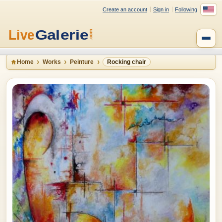
Create an account
Sign in
Following
Home
Works
Peinture
Rocking chair