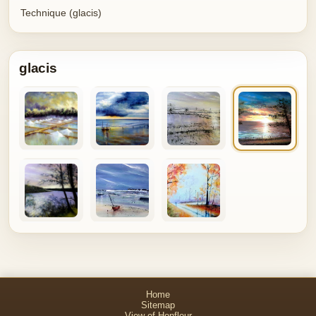
Technique (glacis)
glacis
Home
Sitemap
View of Honfleur