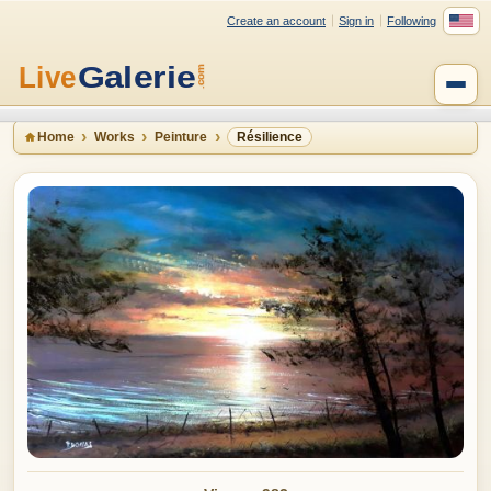
Create an account
Sign in
Following
Home
Works
Peinture
Résilience