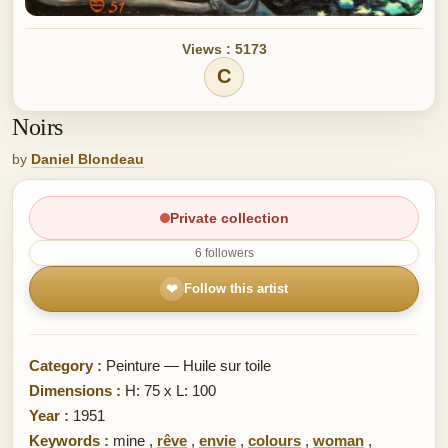
Views : 5173
C
Noirs
by
Daniel Blondeau
Private collection
6 followers
❤
Follow this artist
Category :
Peinture — Huile sur toile
Dimensions :
H: 75 x L: 100
Year :
1951
Keywords :
mine
,
rêve
,
envie
,
colours
,
woman
,