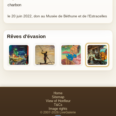
charbon
le 20 juin 2022, don au Musée de Béthune et de l'Estracelles
Rêves d'évasion
Home
Sitemap
View of Honfleur
T&Cs
Image rights
© 2007-2026 LiveGalerie