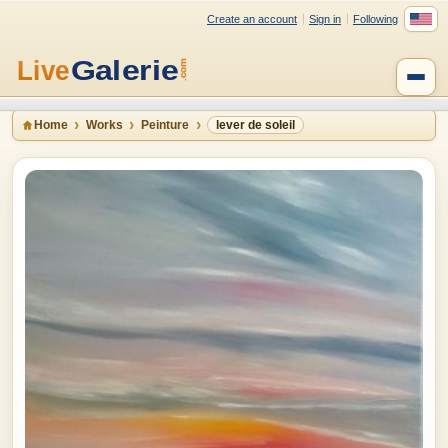
Create an account
Sign in
Following
Home
Works
Peinture
lever de soleil