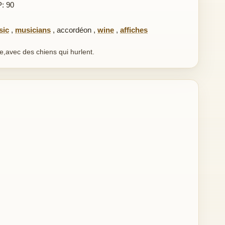
P: 90
sic
,
musicians
,
accordéon
,
wine
,
affiches
e,avec des chiens qui hurlent.