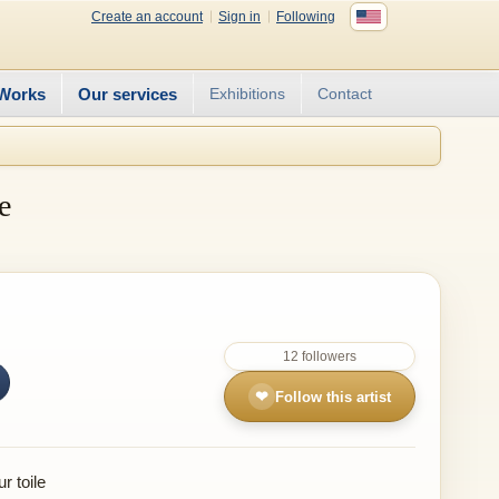
Create an account
Sign in
Following
Works
Our services
Exhibitions
Contact
e
12 followers
❤
Follow this artist
r toile