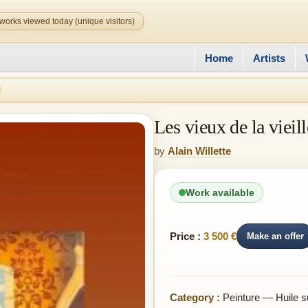
works viewed today (unique visitors)
Home
Artists
Les vieux de la vieill
by
Alain Willette
Work available
Price :
3 500 €
Make an offer
Category :
Peinture — Huile su