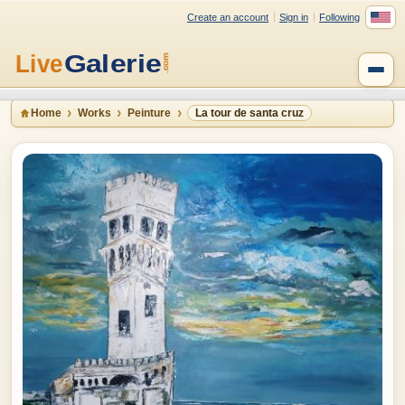
Create an account
Sign in
Following
Home
Works
Peinture
La tour de santa cruz