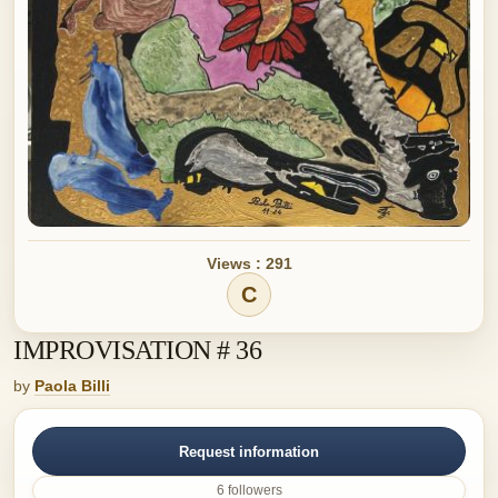
Views : 291
C
IMPROVISATION # 36
by
Paola Billi
Request information
6 followers