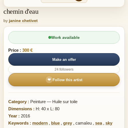
chemin d'eau
by
janine chetivet
Work available
Price :
300 €
Make an offer
24 followers
❤
Follow this artist
Category :
Peinture — Huile sur toile
Dimensions :
H: 40 x L: 80
Year :
2016
Keywords :
modern
,
blue
,
grey
,
camaîeu
,
sea
,
sky