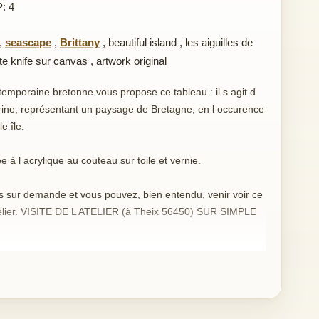
P: 4
,
seascape
,
Brittany
,
beautiful island
,
les aiguilles de
tte knife sur canvas
,
artwork original
ntemporaine bretonne vous propose ce tableau : il s agit d
arine, représentant un paysage de Bretagne, en l occurence
e île.
e à l acrylique au couteau sur toile et vernie.
s sur demande et vous pouvez, bien entendu, venir voir ce
telier. VISITE DE L ATELIER (à Theix 56450) SUR SIMPLE
 la peinture par ma maman, Denise Jouve, elle-même formée
 métier d'artiste peintre depuis 2006 et j expose
dans mon atelier à Theix