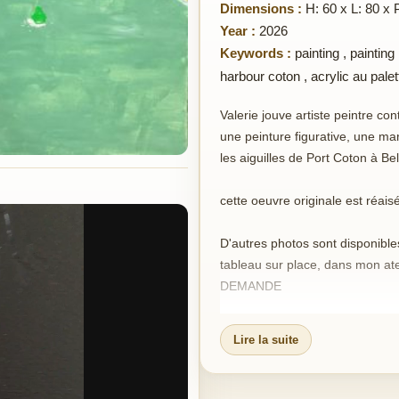
Dimensions :
H: 60 x L: 80 x 
Year :
2026
Keywords :
painting
,
painting
harbour coton
,
acrylic au pale
Valerie jouve artiste peintre co
une peinture figurative, une m
les aiguilles de Port Coton à Bell
cette oeuvre originale est réaisé
D'autres photos sont disponible
tableau sur place, dans mon a
DEMANDE
Initiée très tôt au dessin et à
Lire la suite
aux Beaux-Arts, je pratique mon
principalement sur internet et 