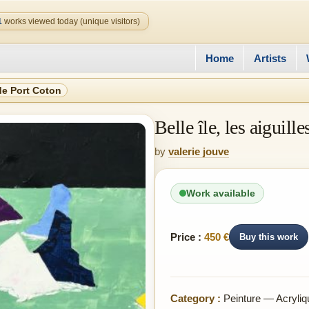
1
works viewed today (unique visitors)
Home
Artists
 de Port Coton
Belle île, les aiguill
by
valerie jouve
Work available
Price :
450 €
Buy this work
Category :
Peinture — Acryliq