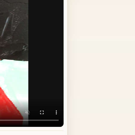
TABLEAUX SUR COMMANDE
Envoi protégé en colissimo re
règlement. Une facture et un ce
Satisfait ou remboursé : si le t
sous 10 jours et il vous sera re
valérie jouve, Artiste Peintre P