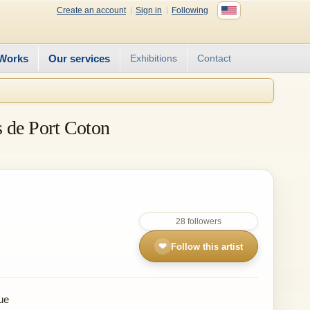
Create an account
Sign in
Following
Works
Our services
Exhibitions
Contact
es de Port Coton
28 followers
❤
Follow this artist
ue