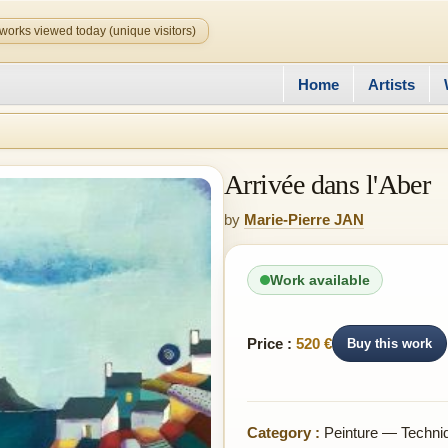
works viewed today (unique visitors)
Home
Artists
Arrivée dans l'Aber
by
Marie-Pierre JAN
Work available
Price :
520 €
Buy this work
Category :
Peinture — Techni