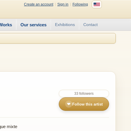
Create an account
Sign in
Following
Works
Our services
Exhibitions
Contact
33 followers
❤
Follow this artist
que mixte