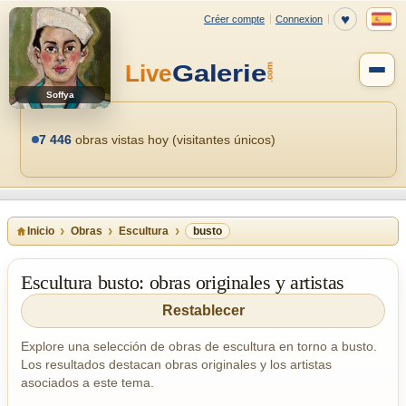
Soffya
7 446
obras vistas hoy (visitantes únicos)
Inicio
Obras
Escultura
busto
Escultura busto: obras originales y artistas
Restablecer
Explore una selección de obras de escultura en torno a busto.
Los resultados destacan obras originales y los artistas
asociados a este tema.