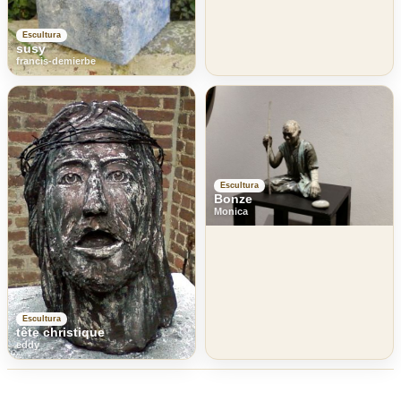
Escultura
susy
francis-demierbe
Escultura
Bonze
Monica
Escultura
tête christique
eddy