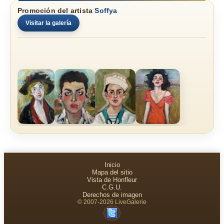
Promoción del artista
Soffya
Visitar la galería
Inicio
Mapa del sitio
Vista de Honfleur
C.G.U.
Derechos de imagen
© 2007-2026 LiveGalerie