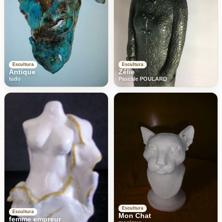
Escultura
Escultura
Antique
Zélie
ludo
Pascale POULARD
Escultura
Escultura
Mon Chat
femme empreur