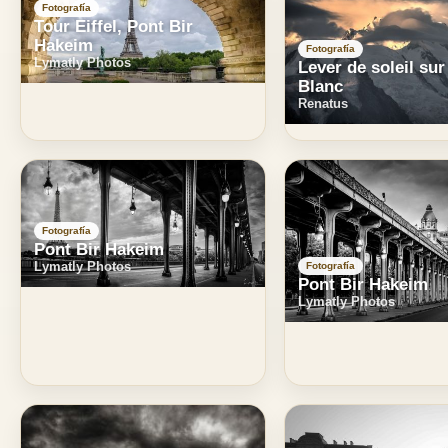
Fotografía
Tour Eiffel, Pont Bir
Hakeim
Fotografía
Lymatly Photos
Lever de soleil sur
Blanc
Renatus
Fotografía
Pont Bir Hakeim
Lymatly Photos
Fotografía
Pont Bir Hakeim
Lymatly Photos