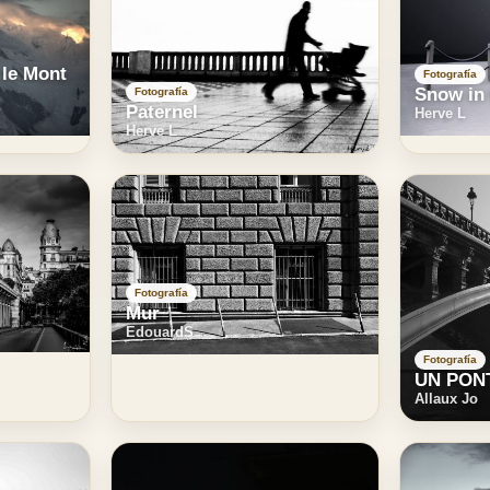
 le Mont
Fotografía
Snow in
Fotografía
Paternel
Herve L
Herve L
Fotografía
Mur
EdouardS
Fotografía
UN PON
Allaux Jo