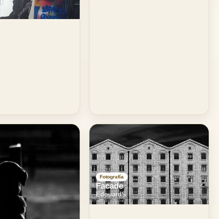
t
Fotografía
Facade
EdouardS