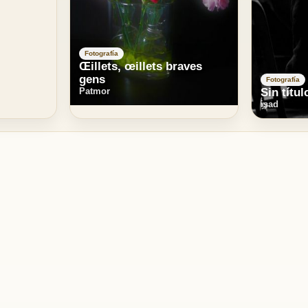
Fotografía
Œillets, œillets braves
gens
Fotografía
Patmor
Sin títul
isad