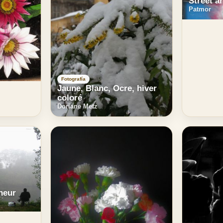
Street ar
Patmor
Fotografía
Jaune, Blanc, Ocre, hiver
coloré
Doriane Metz
heur