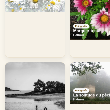
Coccinelle
Jean-Luc Rousseau
Fotografía
Marguerites
Patmor
Fotografía
La solitude du pêc
Patmor