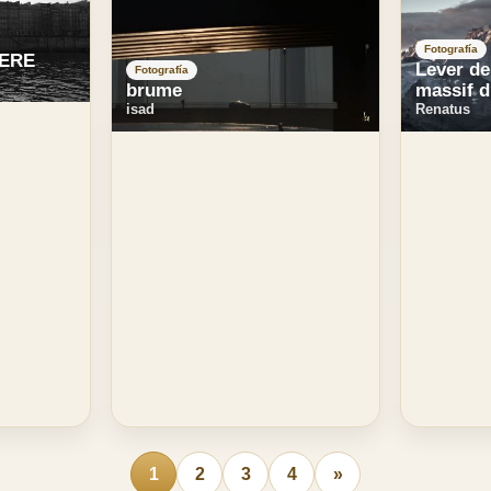
Fotografía
IERE
Lever de 
Fotografía
massif 
brume
Renatus
isad
1
2
3
4
»