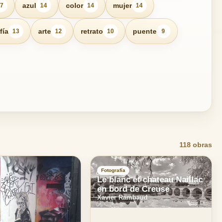
azul
color
mujer
7
14
14
14
fía
arte
retrato
puente
13
12
10
9
118 obras
Fotografía
Le blanc et chateau Naillac
en bord de Creuse
Xavier Rambaud