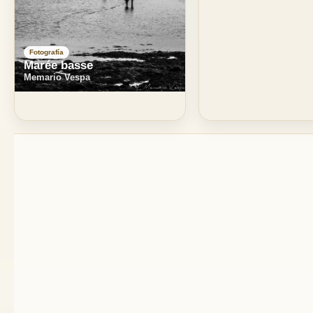
Fotografía
Marée basse
Memario Vespa