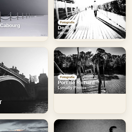
Fotografía
 Cabourg
De la lumière
Herve L
Fotografía
Port de Richard
Lymatly Photos
T