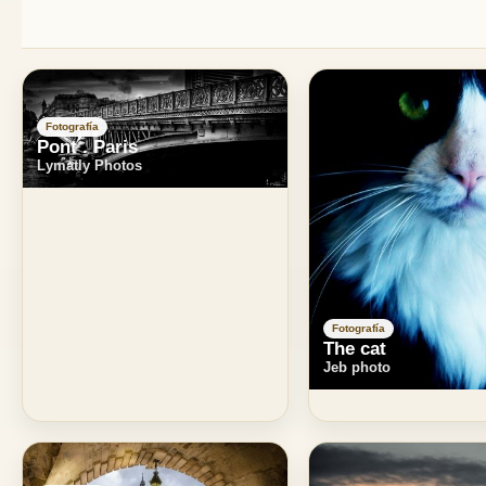
Fotografía
Pont . Paris
Lymatly Photos
Fotografía
The cat
Jeb photo