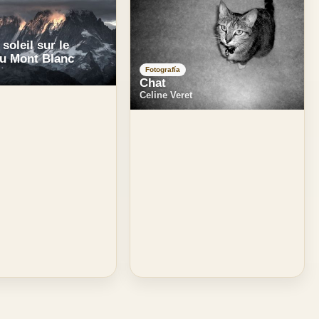
soleil sur le
du Mont Blanc
Fotografía
Chat
Celine Veret