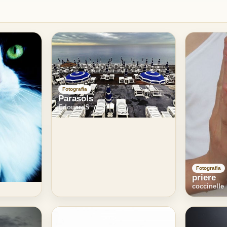
Fotografía
Parasols
EdouardS
Fotografía
priere
coccinelle