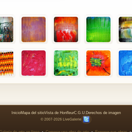
Inicio
Mapa del sitio
Vista de Honfleur
C.G.U.
Derechos de imagen
© 2007-2026 LiveGalerie
•
•
•
Galería de arte en línea
Comprar una obra de arte
Exponer sus obras