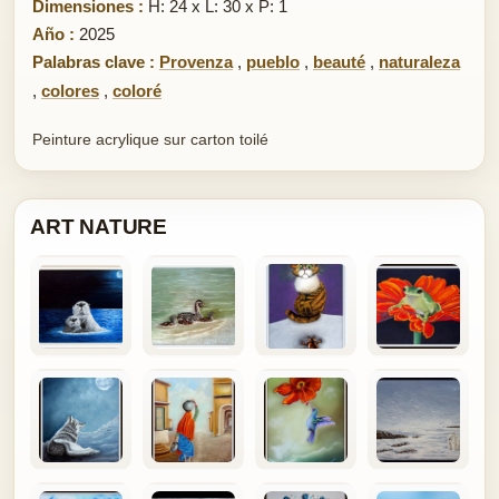
Dimensiones :
H: 24 x L: 30 x P: 1
Año :
2025
Palabras clave :
Provenza
,
pueblo
,
beauté
,
naturaleza
,
colores
,
coloré
Peinture acrylique sur carton toilé
ART NATURE