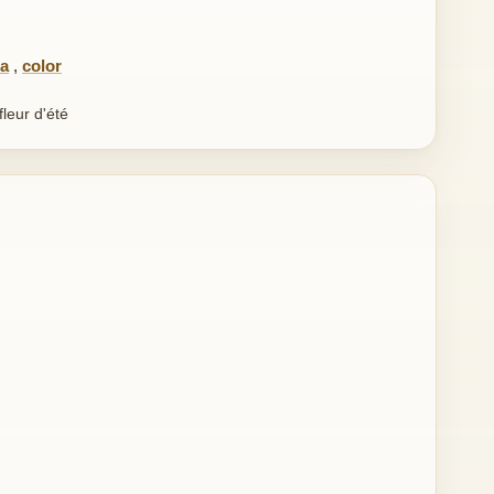
la
,
color
leur d'été