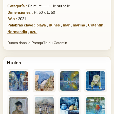
Categoría :
Peinture — Huile sur toile
Dimensiones :
H: 50 x L: 50
Año :
2021
Palabras clave :
playa
,
dunes
,
mar
,
marina
,
Cotentin
,
Normandía
,
azul
Dunes dans la Presqu'île du Cotentin
Huiles