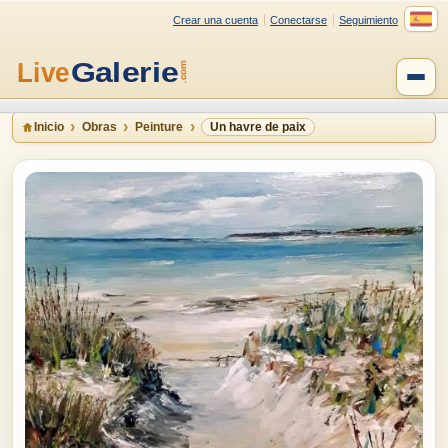
Crear una cuenta
Conectarse
Seguimiento
Inicio
Obras
Peinture
Un havre de paix