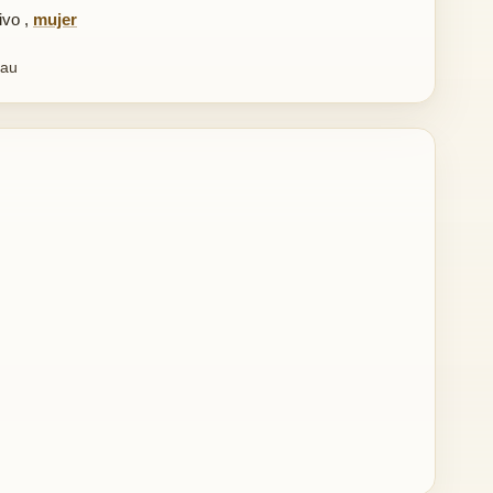
tivo
,
mujer
eau